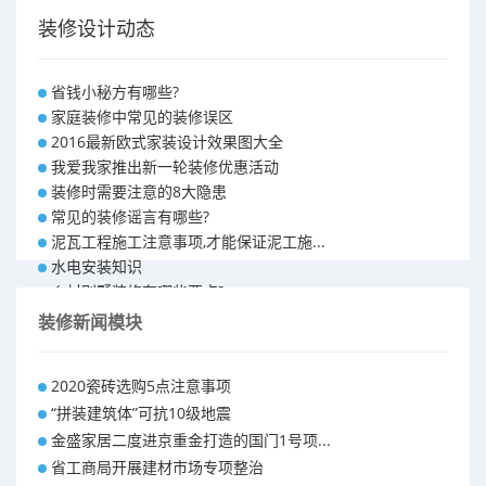
装修设计动态
省钱小秘方有哪些?
家庭装修中常见的装修误区
2016最新欧式家装设计效果图大全
我爱我家推出新一轮装修优惠活动
装修时需要注意的8大隐患
常见的装修谣言有哪些?
泥瓦工程施工注意事项,才能保证泥工施...
水电安装知识
乡村别墅装修有哪些要点?
别墅怎样装修之装修技巧
装修新闻模块
大户型室内装修设计 装修满意你再付款...
福州90平米装修报价表 装修房子做预...
2020瓷砖选购5点注意事项
昆明110平米装修预算 装修报价清单
“拼装建筑体”可抗10级地震
昆明100平米装修多少钱
金盛家居二度进京重金打造的国门1号项...
省工商局开展建材市场专项整治