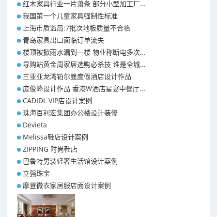
红木家具行业一片萧条 部分小型加工厂...
我国第一个儿童家具强制性标准
上海市质监局:7批次地板质量不合格
青岛家具出口面临订单流失
楼顶被掀雨水漏到一楼 物业称断电多次...
导购站黄金周家居选购必杀技 谁是全城...
三亚亚龙湾铂尔曼度假酒店设计作品
庞俊峰设计作品 香港W酒店星宴中餐厅...
CADIDL VIP店设计案例
珠海百利宏集团办公楼设计装修
Devieta
Melissa鞋店设计案例
ZIPPING 时尚鞋店
巴鲁特男装轻奢生活馆设计案例
立强珠宝
摩登微衣家居服店面设计案例