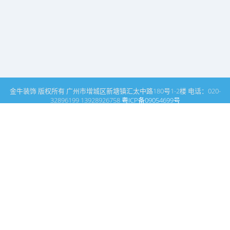
金牛装饰 版权所有 广州市增城区新塘镇汇太中路180号1-2楼 电话：020-
32896199 13928926758
粤ICP备09054699号
这里是广州建筑装饰装修设计专家金牛装饰设计公司的网站普通文
章模块搜索页
广州室内设计公司网站首页
样板房
搜索
条件筛选
栏
目