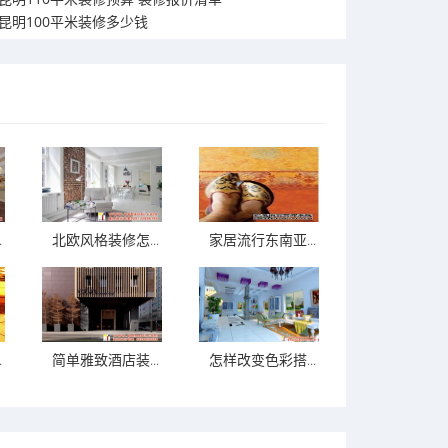
昆明100平米装修多少钱
.
北欧风格装修怎...
家居流行东南亚...
.
简单雅致酒店装...
怎样改变色彩搭...