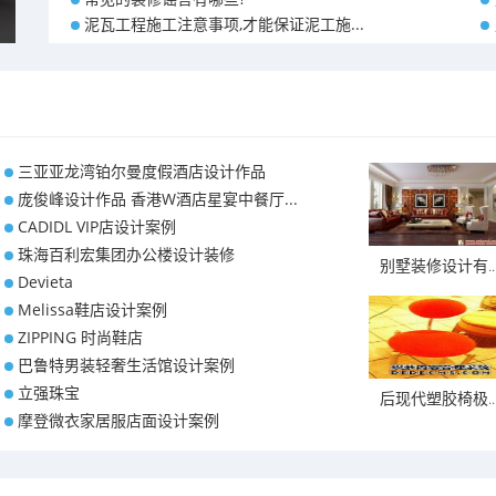
泥瓦工程施工注意事项,才能保证泥工施...
三亚亚龙湾铂尔曼度假酒店设计作品
庞俊峰设计作品 香港W酒店星宴中餐厅...
CADIDL VIP店设计案例
珠海百利宏集团办公楼设计装修
别墅装修设计有..
Devieta
Melissa鞋店设计案例
ZIPPING 时尚鞋店
巴鲁特男装轻奢生活馆设计案例
立强珠宝
后现代塑胶椅极..
摩登微衣家居服店面设计案例