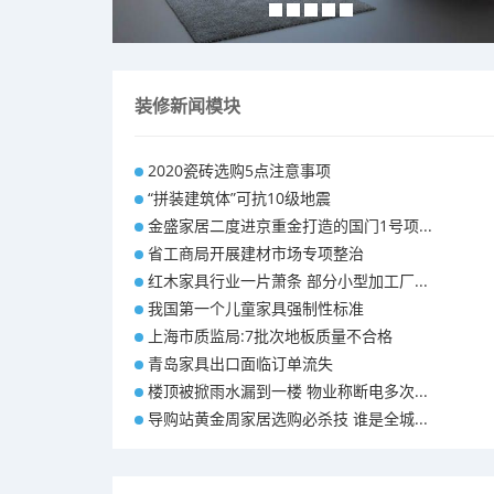
装修新闻模块
2020瓷砖选购5点注意事项
“拼装建筑体”可抗10级地震
金盛家居二度进京重金打造的国门1号项...
省工商局开展建材市场专项整治
红木家具行业一片萧条 部分小型加工厂...
我国第一个儿童家具强制性标准
上海市质监局:7批次地板质量不合格
青岛家具出口面临订单流失
楼顶被掀雨水漏到一楼 物业称断电多次...
导购站黄金周家居选购必杀技 谁是全城...