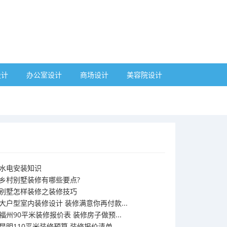
设计
办公室设计
商场设计
美容院设计
水电安装知识
乡村别墅装修有哪些要点?
别墅怎样装修之装修技巧
大户型室内装修设计 装修满意你再付款...
福州90平米装修报价表 装修房子做预...
昆明110平米装修预算 装修报价清单